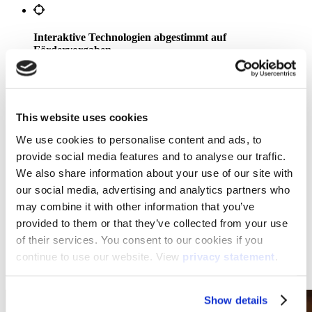
Interaktive Technologien abgestimmt auf
Fördervorgaben
Langlebigkeit und Zukunftsfähigkeit
This website uses cookies
We use cookies to personalise content and ads, to
provide social media features and to analyse our traffic.
Weiterbildung und Training für Lehrkräfte
We also share information about your use of our site with
our social media, advertising and analytics partners who
may combine it with other information that you’ve
Technischer Support und Wartung
provided to them or that they’ve collected from your use
of their services. You consent to our cookies if you
continue to use our website. View
privacy statement
.
Eingliederung in vorhandene Systeme
Show details