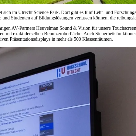
 sich im Utrecht Science Park. Dort gibt es fünf Lehr- und Forschungs
fte und Studenten auf Bildungslösungen verlassen können, die reibungslo
hrigen AV-Partners Heuvelman Sound & Vision für unsere Touchscreens.
en mit exakt derselben Benutzeroberfläche. Auch Sicherheitsfunktionen
tiven Präsentationsdisplays in mehr als 500 Klassenräumen.