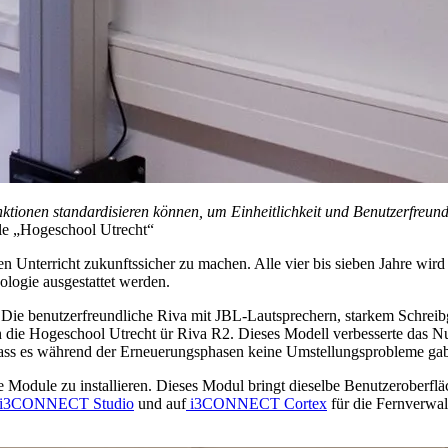
nktionen standardisieren können, um Einheitlichkeit und Benutzerfreun
ule „Hogeschool Utrecht“
Unterricht zukunftssicher zu machen. Alle vier bis sieben Jahre wird d
logie ausgestattet werden.
. Die benutzerfreundliche Riva mit JBL-Lautsprechern, starkem Schre
 die Hogeschool Utrecht ür Riva R2. Dieses Modell verbesserte das Nutz
, dass es während der Erneuerungsphasen keine Umstellungsprobleme ga
e Module zu installieren. Dieses Modul bringt dieselbe Benutzeroberfl
i3CONNECT Studio
und auf
i3CONNECT Cortex
für die Fernverwal