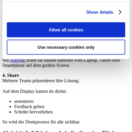
Zeige die Quiz-Ergebnisse auf dem Display.
Show details
Beispiel: „Die meisten haben Frage 3 richtig beantwortet. Frage 5
war kniffliger. Schauen wir uns das gemeinsam an.“
2. Think
Allow all cookies
Schüler lösen die Aufgabe zunächst individuell.
3. Pair
Use necessary cookies only
In Zweierteams vergleichen sie ihre Lösungswege.
Mit
AllSync
teilen sie Inhalte kabellos vom Laptop, Tablet oder
Smartphone auf dem großen Screen.
4. Share
Mehrere Teams präsentieren ihre Lösung.
Auf dem Display kannst du direkt:
annotieren
Feedback geben
Schritte hervorheben
So wird der Denkprozess für alle sichtbar.