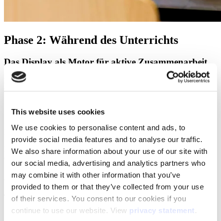
Phase 2: Während des Unterrichts
Das Display als Motor für aktive Zusammenarbeit
Die Schüler kommen vorbereitet in den Unterricht. Die Quizdaten
zeigen vielleicht:
80 % verstehen die Grundlagen
This website uses cookies
20 % haben Schwierigkeiten mit einem bestimmten Konzept
We use cookies to personalise content and ads, to
Perfekt. Jetzt beginnt die eigentliche Arbeit.
provide social media features and to analyse our traffic.
Deine Stunde wird vom Frontalunterricht zur Lernwerkstatt. Und
We also share information about your use of our site with
das interaktive Display wird zum zentralen Tool.
our social media, advertising and analytics partners who
may combine it with other information that you’ve
Aktivität 1: Datenbasierte Differenzierung
provided to them or that they’ve collected from your use
Think Pair Share 2.0
of their services. You consent to our cookies if you
continue to use our website. View
privacy statement
.
1. Daten sichtbar machen