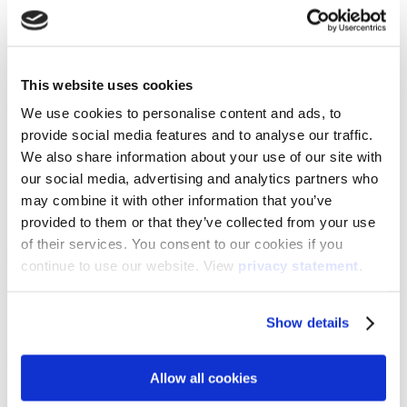
Die Vielseitigkeit eines Smartboards ermöglicht es Unternehmen,
ihre Zeit und Ressourcen auf effektive Weise zu nutzen, wie es mit
anderen Schulungsmethoden nicht möglich wäre. Das bedeutet, dass
sie weniger Geld für Dinge wie physische Ausrüstung ausgeben
können und mehr Zeit haben, sich auf das Wesentliche zu
This website uses cookies
konzentrieren: mit Mitarbeitern zu interagieren und ihnen die
Werkzeuge an die Hand zu geben, die diese zum Erfolg führen.
We use cookies to personalise content and ads, to
provide social media features and to analyse our traffic.
Für viele Unternehmen ist ein Smartboard viel einfacher zu lagern
We also share information about your use of our site with
und zu transportieren als sperrigere Schulungsgeräte, vor allem,
wenn sie es von Standort zu Standort mitnehmen müssen, um
our social media, advertising and analytics partners who
Mitarbeiter zu schulen.
may combine it with other information that you’ve
provided to them or that they’ve collected from your use
Unternehmen, die bereits auf Smartboards umgestiegen sind, sind
mit ihrer Entscheidung zufrieden, weil sie sehen, wie viel effektiver
of their services. You consent to our cookies if you
dies ist, als weiterhin auf altmodische Materialien zurückzugreifen.
continue to use our website. View
privacy statement
.
Zusammenarbeit im Büro
Show details
Interaktive Smartboards eignen sich hervorragend für die
Zusammenarbeit mit Kollegen. Sie geben diesen die Möglichkeit,
sich zusammenzusetzen und Probleme zu besprechen, mit denen sie
individuell und gemeinschaftlich konfrontiert sind.
Allow all cookies
Eine der besten Möglichkeiten, die Produktivität zu steigern und die