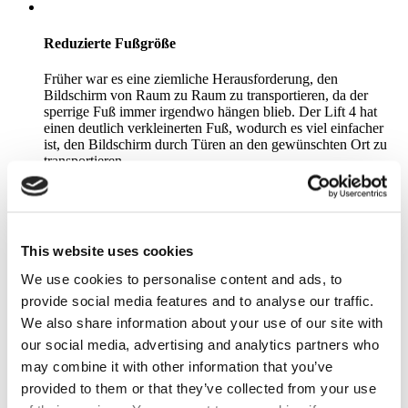
Reduzierte Fußgröße
Früher war es eine ziemliche Herausforderung, den
Bildschirm von Raum zu Raum zu transportieren, da der
sperrige Fuß immer irgendwo hängen blieb. Der Lift 4 hat
einen deutlich verkleinerten Fuß, wodurch es viel einfacher
ist, den Bildschirm durch Türen an den gewünschten Ort zu
transportieren.
Optionales Laptopfach
This website uses cookies
Sie bevorzugen die altbewährte Methode und verbinden Ihren
We use cookies to personalise content and ads, to
Laptop lieber mit einem Kabel mit dem Bildschirm, anstatt
eine drahtlose Verbindung zu nutzen? Wir haben die Lösung
provide social media features and to analyse our traffic.
für Sie! Mit dem optionalen Laptop-Tablett für den Lift 4
We also share information about your use of our site with
haben Sie einen praktischen Platz für Ihren Laptop.
our social media, advertising and analytics partners who
may combine it with other information that you’ve
provided to them or that they’ve collected from your use
Niemand mag Unordnung.