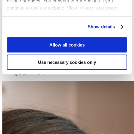
of their services. You consent to our cookies if you
Wir haben eine Kabelbox zum Lift 4 hinzugefügt, damit alle
continue to use our website. View
privacy statement
.
Kabel ordentlich verstaut werden können. Als Bonus können
Sie mit einem einfachen Schloss alle Kabel an ihrem Platz
sichern und so böse Überraschungen vermeiden.
Show details
Allow all cookies
Sparen Sie Zeit bei der Montage
Damit Sie so schnell wie möglich mit Ihrem Tag
Use necessary cookies only
weitermachen können, haben wir dafür gesorgt, dass 90 %
der gemeinsamen Teile des Lift 4 im Werk vormontiert und
getestet werden.