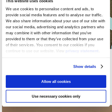
This website uses cookies
We use cookies to personalise content and ads, to
provide social media features and to analyse our traffic.
We also share information about your use of our site with
our social media, advertising and analytics partners who
may combine it with other information that you’ve
provided to them or that they’ve collected from your use
of their services. You consent to our cookies if you
continue to use our website. View
privacy statement
.
Bewegung trifft Lernen
Show details
Mehrere Studien zeigen, dass die Aufmerksamkeit von Schülern
nach etwa 15 Minuten stillen Sitzens und Zuhörens abnimmt.
Deshalb ist es wichtig, sie durch aktive und einbindende
Unterrichtsmethoden aufmerksam zu halten. Die Motion-Würfel
Allow all cookies
animieren die Lernenden dazu, aufzustehen, sich zu bewegen und
ihre Problemlösungsfähigkeiten einzusetzen – sowohl individuell als
auch in der Gruppe. Das fördert nicht nur die aktive Teilnahme,
Use necessary cookies only
sondern schult auch die Kooperations- und Sozialkompetenzen.