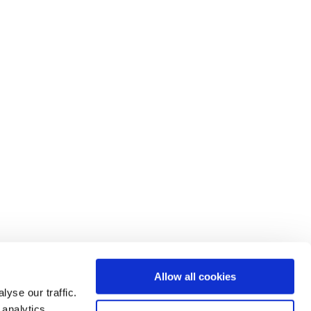
 por profesionales reales que entienden cómo trabajan los equipos.
Allow all cookies
yse our traffic.
aborar a tu manera. Más rápido e intuitivo que nunca — así tu equipo
 analytics