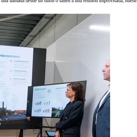
a llamada desde un sillón o salten a una reunión improvisada, nuestras