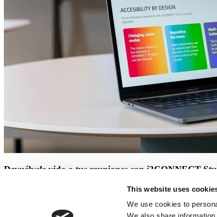
Devuélvele vida a tus reuniones con i3CONNECT Stu
3CONNECT Studio es tu interfaz uniforme y totalmente personalizable
This website uses cookie
We use cookies to personal
Desde talleres y sesiones de brainstorming hasta reuniones híbridas e
mantiene el foco, y Juan de IT al fin podrá tachar tareas sin que lo lla
We also share information 