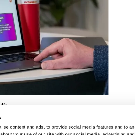
dio
, incluida con cada pantalla i3CONNECT. Potente, intuitiva y pensada
s
ise content and ads, to provide social media features and to anal
 interactivas, i3CONNECT Studio te ayuda a presentar, planificar y col
men otra vez a arreglar la pantalla.
about your use of our site with our social media, advertising and