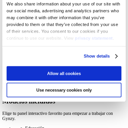
inmediato a la app de Gynzy. Esto abarca modelos tan populares
We also share information about your use of our site with
como Aspen 4 y Elm 2, y también varios de nuestros paneles legacy
our social media, advertising and analytics partners who
son compatibles con Gynzy.
may combine it with other information that you’ve
Entonces, ¿qué puedes hacer con Gynzy?
provided to them or that they’ve collected from your use
of their services. You consent to our cookies if you
Dejemos que te lo cuenten ellos mismos. Al fin y al cabo, son los
continue to use our website. View
privacy statement
.
verdaderos expertos :)
Show details
Allow all cookies
Use necessary cookies only
Modelos incluidos
Elige tu panel interactivo favorito para empezar a trabajar con
Gynzy.