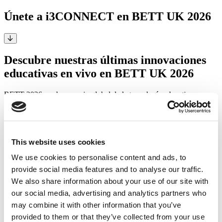
Únete a i3CONNECT en BETT UK 2026
Descubre nuestras últimas innovaciones
educativas en vivo en BETT UK 2026
BETT 2026 es el escenario global de la tecnología educativa y
estamos muy ilusionados de formar parte de él. Del 21 al 23 de
enero de 2026 estaremos en ExCeL London, listos para mostrarte
cómo nuestro ecosistema digital ayuda a centros educativos y
docentes a crear experiencias de aprendizaje atractivas y conectadas.
This website uses cookies
📅 21 – 23 de enero de 2026
📍 ExCeL London
We use cookies to personalise content and ads, to
🪩 Stand: North NF62G
provide social media features and to analyse our traffic.
We also share information about your use of our site with
our social media, advertising and analytics partners who
¿Qué te espera en BETT 2026?
may combine it with other information that you’ve
Ven a nuestro stand y explora todo el ecosistema i3CONNECT para
provided to them or that they’ve collected from your use