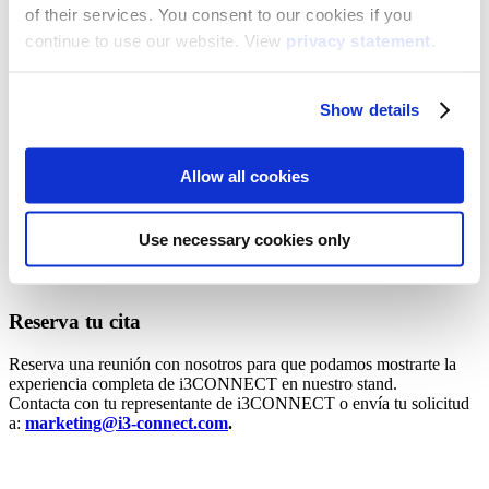
educación, diseñado para hacer la enseñanza y el aprendizaje más
of their services. You consent to our cookies if you
inteligentes, sencillos e interactivos. Esto es lo que podrás descubrir:
continue to use our website. View
privacy statement
.
i3CONNECT Aspen 4
: Nuestra pantalla táctil con visuales
QLED brillantes y sonido certificado por Dolby para una
experiencia inmersiva en el aula.
Show details
i3CONNECT Elm 2
: Pantalla táctil con Android 14 y
certificación Google EDLA para un aprendizaje seguro y
sostenible.
Allow all cookies
i3CONNECT Motion
: Cubos ligeros que aportan
flexibilidad y fomentan la participación activa en cada clase.
i3CONNECT Studio & i3CONNECT Cortex
: Nuestra
interfaz intuitiva y la plataforma de gestión remota para un
Use necessary cookies only
control más inteligente del aula.
Reserva tu cita
Reserva una reunión con nosotros para que podamos mostrarte la
experiencia completa de i3CONNECT en nuestro stand.
Contacta con tu representante de i3CONNECT o envía tu solicitud
a:
marketing@i3-connect.com
.