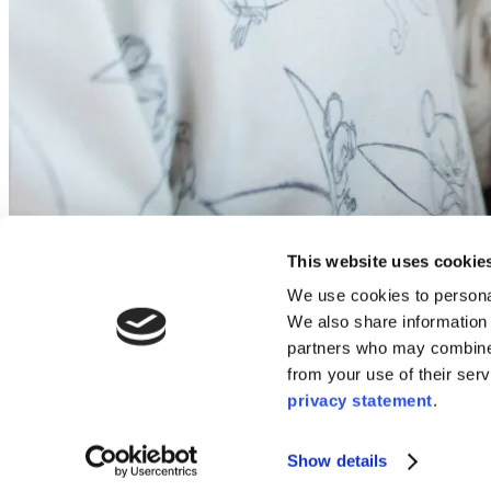
This website uses cookie
Une solution évolutive
We use cookies to personal
We also share information 
Le i3CONNECT Lift 4 est doté d'une conception modulaire qui vous pe
partners who may combine i
est compatible avec tous les écrans tactiles i3CONNECT actuels et fu
from your use of their ser
En savoir plus sur Lift 4
privacy statement
.
Fiche technique du produit
Show details
Télécharger