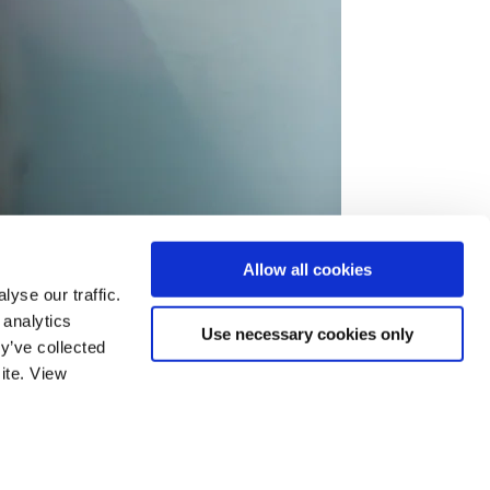
Allow all cookies
yse our traffic.
 analytics
Use necessary cookies only
 pied mobile. Il prend en charge un grand nombre de tailles VESA, et
y’ve collected
ite. View