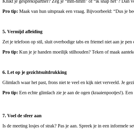
Knikt je gesprekspartner? Zeg je “mm-hmm” of “ik snap het”? Dan voelt
Pro tip:
Maak van hun uitspraak een vraag. Bijvoorbeeld: “Dus je bedo
5. Vermijd afleiding
Zet je telefoon op stil, sluit overbodige tabs en friemel niet aan je p
Pro tip:
Kun je je handen moeilijk stilhouden? Teken of maak aanteken
6. Let op je gezichtsuitdrukking
Glimlach waar het past, frons niet te veel en kijk niet verveeld. Je gez
Pro tip:
Een echte glimlach zie je aan de ogen (kraaienpootjes!). Een 
7. Voel de sfeer aan
Is de meeting losjes of strak? Pas je aan. Spreek je in een informele 