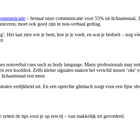
communicatie
– bestaat onze communicatie voor 55% uit lichaamstaal, 
municeren, moet ook goed zijn in non-verbaal gedrag.
. Het laat zien wie je bent, hoe je je voelt, en wat je bedoelt – nog vóó
r.
sses nonverbal cues such as body language. Many professionals may n
n een hoofdrol. Zelfs kleine signalen maken het verschil tussen ‘oke’ 
lichaamstaal een must.
tralen eerlijkheid uit. En een oprechte glimlach zorgt voor een fijne sf
 zetten de tips voor je op een rij – van makkelijk tot gevorderd.