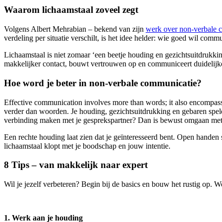
Waarom lichaamstaal zoveel zegt
Volgens Albert Mehrabian – bekend van zijn
werk over non-verbale 
verdeling per situatie verschilt, is het idee helder: wie goed wil com
Lichaamstaal is niet zomaar ‘een beetje houding en gezichtsuitdrukking’
makkelijker contact, bouwt vertrouwen op en communiceert duidelijke
Hoe word je beter in non-verbale communicatie?
Effective communication involves more than words; it also encompa
verder dan woorden. Je houding, gezichtsuitdrukking en gebaren spele
verbinding maken met je gesprekspartner? Dan is bewust omgaan met 
Een rechte houding laat zien dat je geïnteresseerd bent. Open handen s
lichaamstaal klopt met je boodschap en jouw intentie.
8 Tips – van makkelijk naar expert
Wil je jezelf verbeteren? Begin bij de basics en bouw het rustig op. We
1. Werk aan je houding