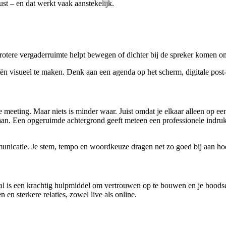
t – en dat werkt vaak aanstekelijk.
rotere vergaderruimte helpt bewegen of dichter bij de spreker komen om j
ën visueel te maken. Denk aan een agenda op het scherm, digitale post-i
e meeting. Maar niets is minder waar. Juist omdat je elkaar alleen op een
 aan. Een opgeruimde achtergrond geeft meteen een professionele indru
mmunicatie. Je stem, tempo en woordkeuze dragen net zo goed bij aan ho
s een krachtig hulpmiddel om vertrouwen op te bouwen en je boodschap t
 en sterkere relaties, zowel live als online.