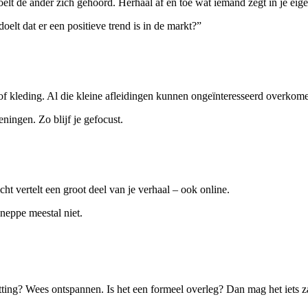
 de ander zich gehoord. Herhaal af en toe wat iemand zegt in je eigen w
elt dat er een positieve trend is in de markt?”
en of kleding. Al die kleine afleidingen kunnen ongeïnteresseerd overkome
ingen. Zo blijf je gefocust.
icht vertelt een groot deel van je verhaal – ook online.
neppe meestal niet.
setting? Wees ontspannen. Is het een formeel overleg? Dan mag het iets za