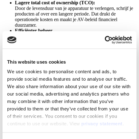
Lagere total cost of ownership (TCO):
Door de levensduur van je apparatuur te verlengen, schrijf je
producten af over een langere periode. Dat drukt de
operationele kosten en maakt je AV-beleid financieel
duurzamer.
Efficiënter beheer
Slimme dashboards en remote beheer verhogen de efficiëntie,
verlagen onderhoudskosten en verminderen het risico op
storingen.
Lagere energiekosten
Energiezuinige apparatuur en slim energiebeheer verlagen je
This website uses cookies
verbruik en je energierekening.
Een directe bijdrage aan de duurzaamheidsdoelen van
We use cookies to personalise content and ads, to
jouw organisatie
provide social media features and to analyse our traffic.
Elke duurzame AV-keuze helpt de CO2-footprint te verlagen
We also share information about your use of our site with
en brengt je onderwijsinstelling dichter bij haar overall
duurzaamheidsdoelstellingen.
our social media, advertising and analytics partners who
may combine it with other information that you’ve
Aan de slag met duurzaam AV-beleid
provided to them or that they’ve collected from your use
of their services. You consent to our cookies if you
Zin om aan de slag te gaan? Download dan ons e-book
Duurzaam
continue to use our website. View
privacy statement
.
digitaliseren in het MBO en hoger onderwijs
en ontdek hoe jij met
slimme keuzes impact.