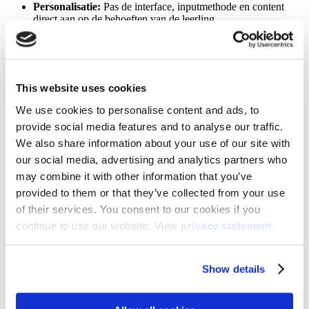
Personalisatie:
Pas de interface, inputmethode en content
direct aan op de behoeften van de leerling.
Samen leren:
Een gedeelde werkruimte waarin leerlingen
met verschillende vaardigheden toch samen aan één taak
kunnen werken.
Deze aanpak sluit perfect aan bij de principes van
Universal Design
This website uses cookies
for Learning (UDL)
: onderwijs ontwerpen waarbij leerbarrières al
worden weggenomen voordat ze ontstaan.
We use cookies to personalise content and ads, to
provide social media features and to analyse our traffic.
De basis eerst: essentiële aanpassingen
We also share information about your use of our site with
voor iedere klas
our social media, advertising and analytics partners who
may combine it with other information that you’ve
Voordat je complexe lesplannen maakt, is het slim om eerst de
provided to them or that they’ve collected from your use
basisinstellingen van je display te optimaliseren. Kleine
aanpassingen kunnen een enorme impact hebben op de dagelijkse
of their services. You consent to our cookies if you
bruikbaarheid voor leerlingen met verschillende behoeften.
continue to use our website. View
privacy statement
.
Denk aan deze snelle verbeteringen:
Visueel contrast:
Verhoog het contrast of activeer een
Show details
hoogcontrastmodus. Dit helpt leerlingen met een visuele
beperking, maar ook leerlingen die moeite hebben met
concentratie.