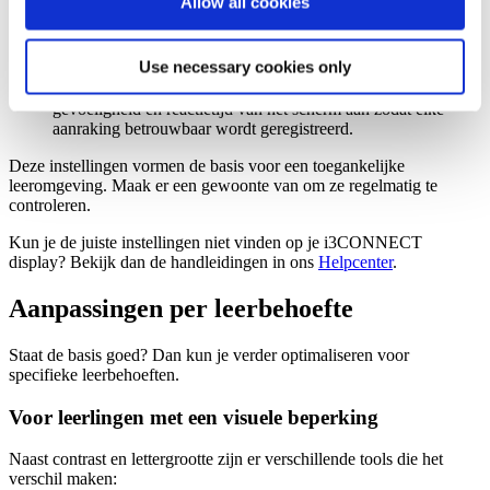
Allow all cookies
Lettergrootte en lettertype:
Gebruik grote, schreefloze
lettertypes zoals Arial of Verdana. Vermijd drukke
achtergronden en zorg voor voldoende witruimte.
Use necessary cookies only
Aanraakgevoeligheid:
Sommige leerlingen drukken hard,
anderen raken het scherm nauwelijks aan. Pas de
gevoeligheid en reactietijd van het scherm aan zodat elke
aanraking betrouwbaar wordt geregistreerd.
Deze instellingen vormen de basis voor een toegankelijke
leeromgeving. Maak er een gewoonte van om ze regelmatig te
controleren.
Kun je de juiste instellingen niet vinden op je i3CONNECT
display? Bekijk dan de handleidingen in ons
Helpcenter
.
Aanpassingen per leerbehoefte
Staat de basis goed? Dan kun je verder optimaliseren voor
specifieke leerbehoeften.
Voor leerlingen met een visuele beperking
Naast contrast en lettergrootte zijn er verschillende tools die het
verschil maken: