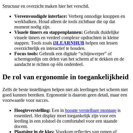
Structuur en overzicht maken hier het verschil.
Vereenvoudigde interface:
Verberg onnodige knoppen en
werkbalken. Houd alleen de tools zichtbaar die op dat
moment nodig zijn.
Visuele timers en stappenplannen:
Gebruik duidelijke
visuele timers en verdeel complexe opdrachten in kleine
stappen. Tools zoals
i3LEARNHUB
helpen om lessen
overzichtelijk en interactief te houden.
Focus tools:
Gebruik een digitale “schijnwerper” of
schermgordijn om delen van het scherm af te dekken en de
aandacht te richten op één onderdeel.
De rol van ergonomie in toegankelijkheid
Zelfs de beste instellingen helpen niet als leerlingen het scherm niet
goed kunnen bereiken. Ergonomie is daarom geen detail, maar een
voorwaarde voor succes.
Hoogteverstelling:
Een in
hoogte verstelbare montage
is
essentieel. Het display moet toegankelijk zijn voor een
leerling in een rolstoel én comfortabel voor een staande
docent.
Plaatsing in de klas:
Voorkom reflecties van ramen of