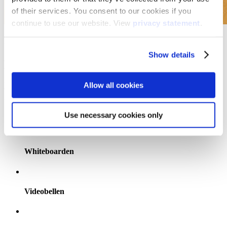
of their services. You consent to our cookies if you
continue to use our website. View
privacy statement
.
Betrek iedereen bij het gesprek
Show details
Onze zakelijke oplossingen gaan veel verder dan standaard
videogesprekken. Of je nu in de boardroom zit, een breakout-ruimte
gebruikt of een creatieve workshop leidt, i3CONNECT helpt teams
Allow all cookies
om verbinding te maken, bij te dragen en het maximale uit elk
moment te halen.
Ontdek onze touchscreens
Use necessary cookies only
Whiteboarden
Videobellen