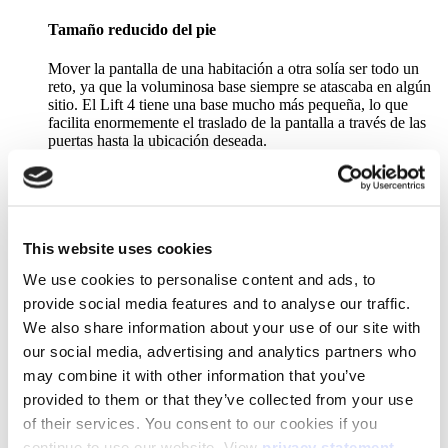
Tamaño reducido del pie
Mover la pantalla de una habitación a otra solía ser todo un
reto, ya que la voluminosa base siempre se atascaba en algún
sitio. El Lift 4 tiene una base mucho más pequeña, lo que
facilita enormemente el traslado de la pantalla a través de las
puertas hasta la ubicación deseada.
Bandeja opcional para ordenador portátil
This website uses cookies
¿Prefieres lo tradicional y usar un cable para conectar tu
ordenador portátil a la pantalla en lugar de compartirlo de
We use cookies to personalise content and ads, to
forma inalámbrica? ¡Tenemos lo que necesitas! Añade la
provide social media features and to analyse our traffic.
bandeja opcional para ordenador portátil al Lift 4 y tendrás un
lugar práctico donde colocarlo.
We also share information about your use of our site with
our social media, advertising and analytics partners who
may combine it with other information that you’ve
A nadie le gusta el desorden
provided to them or that they’ve collected from your use
of their services. You consent to our cookies if you
Hemos incluido una caja para cables en el Lift 4, para que
continue to use our website. View
privacy statement
.