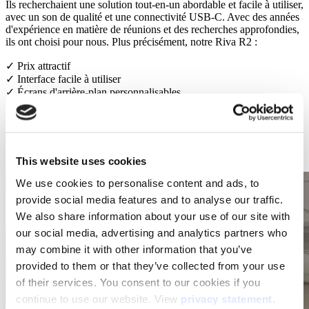
Ils recherchaient une solution tout-en-un abordable et facile à utiliser,
avec un son de qualité et une connectivité USB-C. Avec des années
d'expérience en matière de réunions et des recherches approfondies,
ils ont choisi pour nous. Plus précisément, notre Riva R2 :
✓ Prix attractif
✓ Interface facile à utiliser
✓ Écrans d'arrière-plan personnalisables
✓ Haut-parleurs JBL d'une puissance de 80 watts
✓ Deux ports USB-C.
Le Sustainability Passport a joué un rôle clé dans la prise de cette
décision !
This website uses cookies
We use cookies to personalise content and ads, to
provide social media features and to analyse our traffic.
We also share information about your use of our site with
our social media, advertising and analytics partners who
may combine it with other information that you’ve
provided to them or that they’ve collected from your use
of their services. You consent to our cookies if you
continue to use our website. View
privacy statement
.