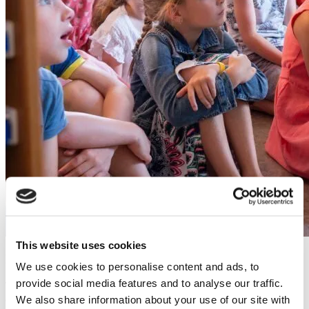
This website uses cookies
Inclus Sur Tous Les Écrans i3CONNECT
We use cookies to personalise content and ads, to
provide social media features and to analyse our traffic.
Tous les écrans tactiles équipés d’i3CONNECT Studio donnent
accès à l’application Gynzy dès le départ. Cela inclut nos modèles
We also share information about your use of our site with