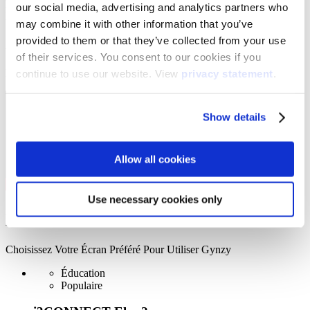
phares comme Aspen 4 et Elm 2, mais aussi plusieurs de nos écrans
our social media, advertising and analytics partners who
plus anciens. Eux aussi peuvent profiter de Gynzy.
may combine it with other information that you’ve
provided to them or that they’ve collected from your use
Alors, Que Puis-Je Faire Avec Gynzy ?
of their services. You consent to our cookies if you
Laissons-les vous le montrer, après tout, ce sont les expert·es :)
continue to use our website. View
privacy statement
.
Show details
Allow all cookies
Use necessary cookies only
Modèles inclus
Choisissez Votre Écran Préféré Pour Utiliser Gynzy
Éducation
Populaire