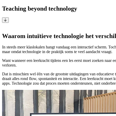
Teaching beyond technology
Door Anneke Verbeeck, Pedagogical Specialist bij i3CONNECT
Waarom intuïtieve technologie het verschil
In steeds meer klaslokalen hangt vandaag een interactief scherm. Toch
maar omdat technologie in de praktijk soms te veel aandacht vraagt.
Want wanneer een leerkracht tijdens een les eerst moet zoeken naar een 
verloren.
Dat is misschien wel één van de grootste uitdagingen van educatieve te
draait alles rond flow, spontaniteit en interactie. Een leerkracht mo
apps. Technologie zou dat proces moeten ondersteunen, niet onderbr