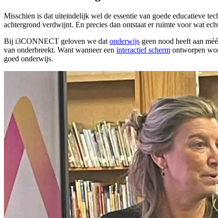
Misschien is dat uiteindelijk wel de essentie van goede educatieve te
achtergrond verdwijnt. En precies dan ontstaat er ruimte voor wat echt t
Bij i3CONNECT geloven we dat
onderwijs
geen nood heeft aan méér 
van onderbreekt. Want wanneer een
interactief scherm
ontworpen word
goed onderwijs.