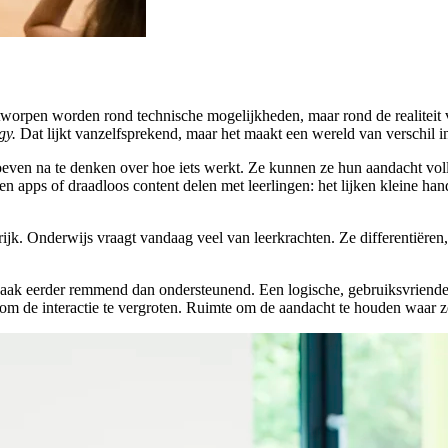
worpen worden rond technische mogelijkheden, maar rond de realitei
gy.
Dat lijkt vanzelfsprekend, maar het maakt een wereld van verschil in
hoeven na te denken over hoe iets werkt. Ze kunnen ze hun aandacht voll
 apps of draadloos content delen met leerlingen: het lijken kleine hand
jk. Onderwijs vraagt vandaag veel van leerkrachten. Ze differentiëren,
aak eerder remmend dan ondersteunend. Een logische, gebruiksvriendelij
om de interactie te vergroten. Ruimte om de aandacht te houden waar ze 