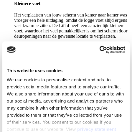
Kleinere voet
Het verplaatsen van jouw scherm van kamer naar kamer was
vroeger een hele uitdaging, omdat de logge voet altijd ergens
vast kwam te zitten. De Lift 4 heeft een aanzienlijk kleinere
voet, waardoor het veel gemakkelijker is om het scherm door
deuropeningen naar de gewenste locatie te verplaatsen.
Optionele laptop tray
Geef je de voorkeur aan de ouderwetse manier en gebruik je
This website uses cookies
een kabel om je laptop op het scherm aan te sluiten in plaats
We use cookies to personalise content and ads, to
van draadloos te delen? Wij hebben wat je zoekt! Voeg de
optionele laptop tray toe aan de Lift 4 en je hebt een handige
provide social media features and to analyse our traffic.
plek om je laptop neer te zetten.
We also share information about your use of our site with
our social media, advertising and analytics partners who
may combine it with other information that you’ve
Niemand houdt van een bende
provided to them or that they’ve collected from your use
of their services. You consent to our cookies if you
We hebben een kabelbox aan de Lift 4 toegevoegd, zodat alle
kabels netjes kunnen worden opgeborgen. Als extraatje kun je
continue to use our website. View
privacy statement
.