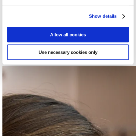
met een eenvoudig slot alle kabels op hun plaats houden en
onaangename verrassingen voorkomen.
Show details
Bespaar tijd bij de montage
Allow all cookies
Om ervoor te zorgen dat je zo snel mogelijk verder kunt met
jouw dag, hebben we ervoor gezorgd dat 90% van de
Use necessary cookies only
gemeenschappelijke onderdelen van de Lift 4 vooraf in de
fabriek is gemonteerd en getest.